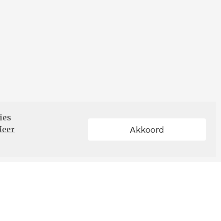
ies
Akkoord
eer