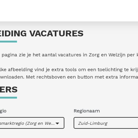
EIDING VACATURES
pagina zie je het aantal vacatures in Zorg en Welzijn per 
ke afbeelding vind je extra tools om een toelichting te kri
ownloaden. Met rechtsboven een button met extra informat
TERS
gio
Regionaam
Arbeidsmarktregio (Zorg en Welzijn)
Zuid-Limburg