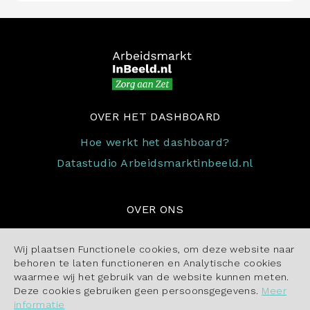
OVER HET DASHBOARD
Hoe werkt het dashboard?
Datastudio Arbeidsmarktinbeeld.nl
OVER ONS
Contact
Wij plaatsen Functionele cookies, om deze website naar
Cookiebeleid
behoren te laten functioneren en Analytische cookies
waarmee wij het gebruik van de website kunnen meten.
Deze cookies gebruiken geen persoonsgegevens.
Meer
informatie